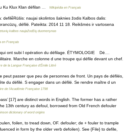
u Ku Klux Klan défilan …
Wikipédia en Français
defilė̃Rūšis: naujai skolintos šaknies žodis Kalbos dalis:
 prancūzų, défilé. Pateikta: 2014 11 18. Reikšmės ir vartosena
ietuvių kalbos naujažodžių duomenynas
a en Français
s qui ont subi l opération du défilage. ÉTYMOLOGIE Dé....
e militaire. Marche en colonne d une troupe qui défile devant un chef.
re de la Langue Française d'Émile Littré
e peut passer que peu de personnes de front. Un pays de défilés,
 tête du défilé. S engager dans un défilé. Se rendre maître d un
aire de l'Académie Française 1798
ass’ [17] are distinct words in English. The former has a rather
n the 13th century as defoul, borrowed from Old French defouler
nson dictionary of word origins
efoulen, foilen, to tread down, OF. defouler; de + fouler to trample
nfluenced in form by the older verb defoilen). See {File} to defile,