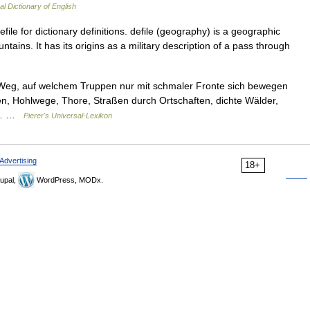
al Dictionary of English
le for dictionary definitions. defile (geography) is a geographic
ains. It has its origins as a military description of a pass through
n Weg, auf welchem Truppen nur mit schmaler Fronte sich bewegen
, Hohlwege, Thore, Straßen durch Ortschaften, dichte Wälder,
es… …
Pierer's Universal-Lexikon
Advertising
18+
upal,
WordPress, MODx.