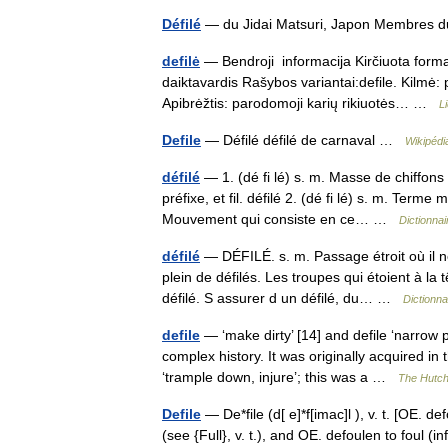
Défilé
— du Jidai Matsuri, Japon Membres d
defilė
— Bendroji informacija Kirčiuota forma: 
daiktavardis Rašybos variantai:defile. Kilmė:
Apibrėžtis: parodomoji karių rikiuotės… …
L
Defile
— Défilé défilé de carnaval …
Wikipédi
défilé
— 1. (dé fi lé) s. m. Masse de chiffon
préfixe, et fil. défilé 2. (dé fi lé) s. m. Term
Mouvement qui consiste en ce… …
Dictionnai
défilé
— DÉFILÉ. s. m. Passage étroit où il n
plein de défilés. Les troupes qui étoient à la
défilé. S assurer d un défilé, du… …
Dictionn
defile
— ‘make dirty’ [14] and defile ‘narrow p
complex history. It was originally acquired i
‘trample down, injure’; this was a …
The Hutchi
Defile
— De*file (d[ e]*f[imac]l ), v. t. [OE. d
(see {Full}, v. t.), and OE. defoulen to foul (i