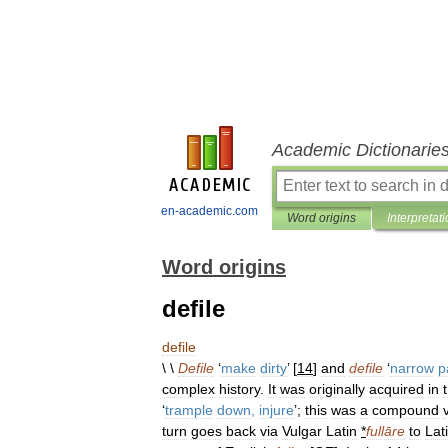
Academic Dictionarie
en-academic.com
Word origins
Interpretat
Word origins
defile
defile
\ \
Defile
‘
make
dirty
’ [
14
]
and
defile
‘
narrow
p
complex
history
.
It
was
originally
acquired
in
‘
trample
down
,
injure
’;
this
was
a
compound
turn
goes
back
via
Vulgar
Latin
*
fullāre
to
Lat