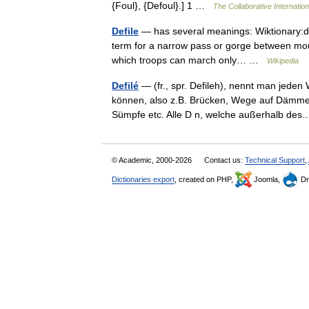
{Foul}, {Defoul}.] 1 …
The Collaborative Internation
Defile
— has several meanings: Wiktionary:defi
term for a narrow pass or gorge between mount
which troops can march only… …
Wikipedia
Defilé
— (fr., spr. Defileh), nennt man jede
können, also z.B. Brücken, Wege auf Dämmen
Sümpfe etc. Alle D n, welche außerhalb d
© Academic, 2000-2026
Contact us:
Technical Support
,
Dictionaries export
, created on PHP,
Joomla,
Dr